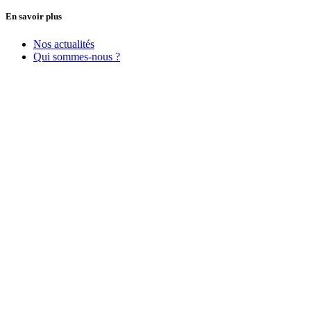
En savoir plus
Nos actualités
Qui sommes-nous ?
Nous recrutons
Partenaires
Gestion des cookies
Mentions légales
Aplim, membre de
EdTech France
AFINEF
Réseaux sociaux
Nos certifications
La certification qualité a été délivrée au titre de la
catégorie d’action suivante :
ACTIONS DE FORMATION